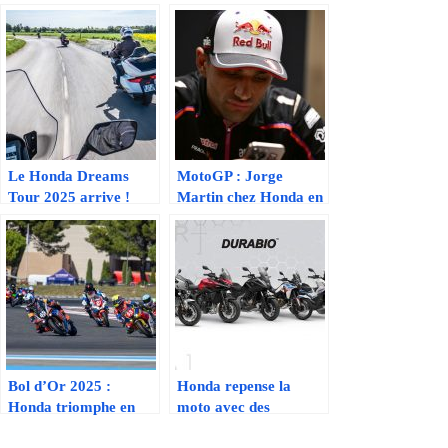
Le Honda Dreams
MotoGP : Jorge
Tour 2025 arrive !
Martin chez Honda en
Découvrez et testez la
2026 ?
gamme Honda près de
chez vous !
Bol d’Or 2025 :
Honda repense la
Honda triomphe en
moto avec des
Superstock, la
matériaux biosourcés