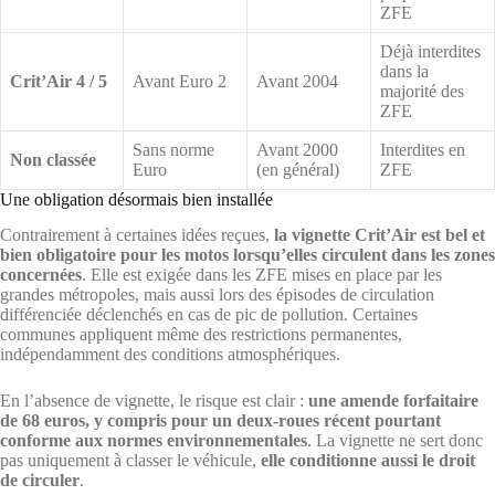
ZFE
Déjà interdites
dans la
Crit’Air 4 / 5
Avant Euro 2
Avant 2004
majorité des
ZFE
Sans norme
Avant 2000
Interdites en
Non classée
Euro
(en général)
ZFE
Une obligation désormais bien installée
Contrairement à certaines idées reçues,
la vignette Crit’Air est bel et
bien obligatoire pour les motos lorsqu’elles circulent dans les zones
concernées
. Elle est exigée dans les ZFE mises en place par les
grandes métropoles, mais aussi lors des épisodes de circulation
différenciée déclenchés en cas de pic de pollution. Certaines
communes appliquent même des restrictions permanentes,
indépendamment des conditions atmosphériques.
En l’absence de vignette, le risque est clair :
une amende forfaitaire
de 68 euros, y compris pour un deux-roues récent pourtant
conforme aux normes environnementales
. La vignette ne sert donc
pas uniquement à classer le véhicule,
elle conditionne aussi le droit
de circuler
.