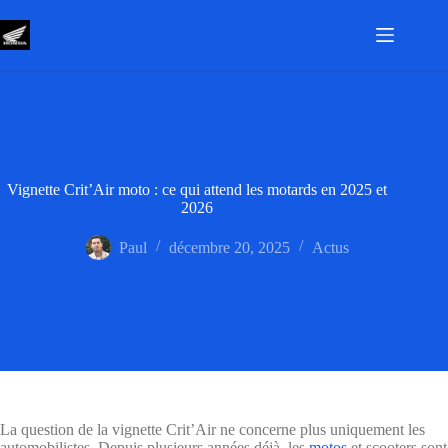
Passer
au
contenu
Vignette Crit’Air moto : ce qui attend les motards en 2025 et
2026
Paul
décembre 20, 2025
Actus
La question de la vignette Crit’Air ne concerne plus uniquement les
automobilistes. Depuis plusieurs années déjà, les
motos
et scooters sont