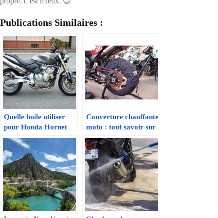
propre, c’est mieux. 😉
Publications Similaires :
Quelle huile utiliser
Couverture chauffante
pour Honda Hornet
moto : tout savoir sur
600 ?
ce produit méconnu