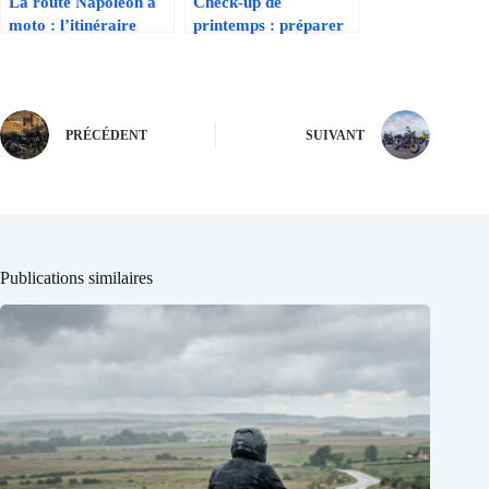
La route Napoléon à
Check-up de
moto : l’itinéraire
printemps : préparer
mythique pour un
sa moto pour la belle
road-trip inoubliable
saison
PRÉCÉDENT
SUIVANT
Publications similaires