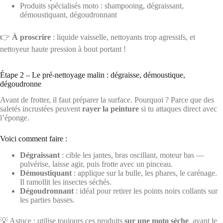
Produits spécialisés moto : shampooing, dégraissant,
démoustiquant, dégoudronnant
👉
À proscrire
: liquide vaisselle, nettoyants trop agressifs, et
nettoyeur haute pression à bout portant !
Étape 2 – Le pré-nettoyage malin : dégraisse, démoustique,
dégoudronne
Avant de frotter, il faut préparer la surface. Pourquoi ? Parce que des
saletés incrustées peuvent
rayer la peinture
si tu attaques direct avec
l’éponge.
Voici comment faire :
Dégraissant
: cible les jantes, bras oscillant, moteur bas —
pulvérise, laisse agir, puis frotte avec un pinceau.
Démoustiquant
: applique sur la bulle, les phares, le carénage.
Il ramollit les insectes séchés.
Dégoudronnant
: idéal pour retirer les points noirs collants sur
les parties basses.
💡 Astuce : utilise toujours ces produits
sur une moto sèche
, avant le