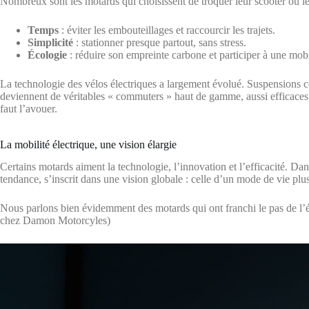
Nombreux sont les motards qui choisissent de troquer leur scooter ou le
Temps
: éviter les embouteillages et raccourcir les trajets.
Simplicité
: stationner presque partout, sans stress.
Écologie
: réduire son empreinte carbone et participer à une mobi
La technologie des vélos électriques a largement évolué. Suspensions co
deviennent de véritables « commuters » haut de gamme, aussi efficaces q
faut l’avouer.
La mobilité électrique, une vision élargie
Certains motards aiment la technologie, l’innovation et l’efficacité. Dan
tendance, s’inscrit dans une vision globale : celle d’un mode de vie plu
Nous parlons bien évidemment des motards qui ont franchi le pas de l’
chez Damon Motorcyles)