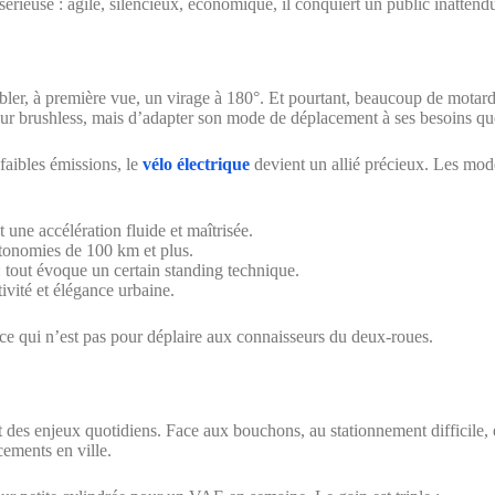
érieuse : agile, silencieux, économique, il conquiert un public inattend
er, à première vue, un virage à 180°. Et pourtant, beaucoup de motards f
eur brushless, mais d’adapter son mode de déplacement à ses besoins qu
 faibles émissions, le
vélo électrique
devient un allié précieux. Les modè
t une accélération fluide et maîtrisée.
utonomies de 100 km et plus.
: tout évoque un certain standing technique.
tivité et élégance urbaine.
 ce qui n’est pas pour déplaire aux connaisseurs du deux-roues.
nt des enjeux quotidiens. Face aux bouchons, au stationnement difficile,
cements en ville.