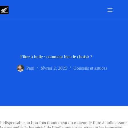
Passer
au
contenu
Filtre à huile : comment bien le choisir ?
Paul
février 2, 2025
Conseils et astuces
Indispensable au bon fonctionnement du moteur, le filtre à huile assure
la propreté et la longévité de l’huile moteur en retenant les impuretés.