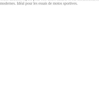
modernes. Idéal pour les essais de motos sportives.
Tracé du circuit de Bilzheim
Crédits : Anneau du Rhin
Circuit de Pouilly-en-Auxois (Côte-d’Or)
Longueur :
1 500 m
Largeur :
10 m
Adresse :
DAGS Maison de l’Auxois Sud, 21320 Pouilly
Un petit circuit technique, parfait pour s’exercer au freinage et
aux changements d’angle rapides.