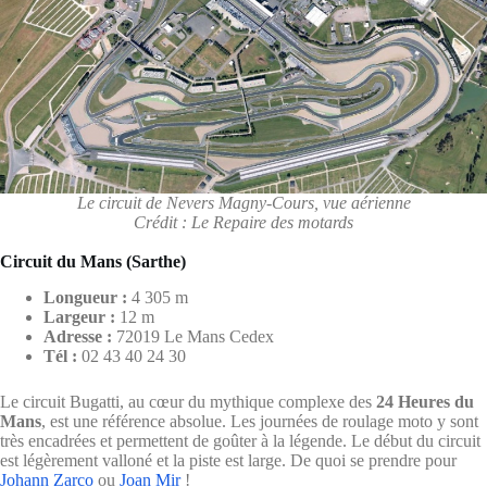
Le circuit de Nevers Magny-Cours, vue aérienne
Crédit : Le Repaire des motards
Circuit du Mans (Sarthe)
Longueur :
4 305 m
Largeur :
12 m
Adresse :
72019 Le Mans Cedex
Tél :
02 43 40 24 30
Le circuit Bugatti, au cœur du mythique complexe des
24 Heures du
Mans
, est une référence absolue. Les journées de roulage moto y sont
très encadrées et permettent de goûter à la légende. Le début du circuit
est légèrement valloné et la piste est large. De quoi se prendre pour
Johann Zarco
ou
Joan Mir
!