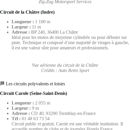
Zig-Zag Motorsport Services
Circuit de la Châtre (Indre)
Longueur :
1 100 m
Largeur :
11 m
Adresse :
BP 240, 36400 La Châtre
Idéal pour les motos de moyenne cylindrée ou pour débuter sur
piste. Technique et composé d’une majorité de virages à gauche,
il est une valeur sûre pour amateurs et professionnels.
Vue aérienne du circuit de la Châtre
Crédits : Auto Retro Sport
🏁 Les circuits polyvalents et loisirs
Circuit Carole (Seine-Saint-Denis)
Longueur :
2 055 m
Largeur :
9 m
Adresse :
CD 40, 93290 Tremblay-en-France
Tél :
01 48 63 73 54
Circuit public et gratuit, Carole est une véritable institution. Il
accueille nombre de clubs et de journées Honda France.