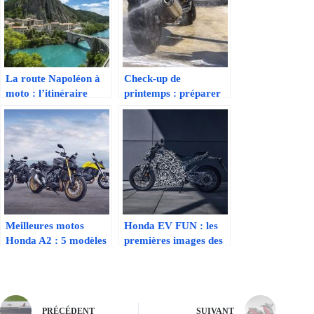
mythique pour un
sa moto pour la belle
road-trip inoubliable
saison
Meilleures motos
Honda EV FUN : les
Honda A2 : 5 modèles
premières images des
idéaux pour débuter
tests européens
avec style et sérénité
PRÉCÉDENT
SUIVANT
Publications similaires