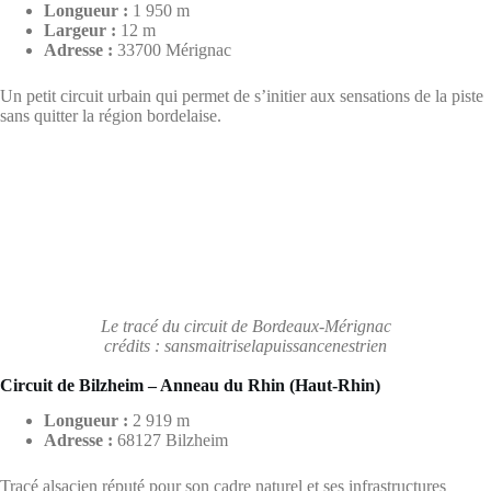
Longueur :
1 950 m
Largeur :
12 m
Adresse :
33700 Mérignac
Un petit circuit urbain qui permet de s’initier aux sensations de la piste
sans quitter la région bordelaise.
Le tracé du circuit de Bordeaux-Mérignac
crédits : sansmaitriselapuissancenestrien
Circuit de Bilzheim – Anneau du Rhin (Haut-Rhin)
Longueur :
2 919 m
Adresse :
68127 Bilzheim
Tracé alsacien réputé pour son cadre naturel et ses infrastructures