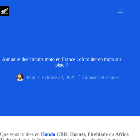
Passer
au
contenu
Annuaire des circuits moto en France : où rouler en moto sur
piste ?
Paul
octobre 22, 2025
Conseils et astuces
Que vous rouliez en
Honda
CBR
,
Hornet
,
Fireblade
ou
Africa
Twin
(oui oui), la France regorge de circuits adaptés à tous les