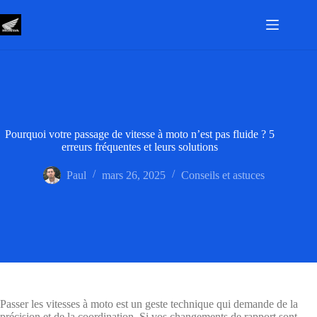
Passer
au
contenu
Pourquoi votre passage de vitesse à moto n’est pas fluide ? 5
erreurs fréquentes et leurs solutions
Paul
mars 26, 2025
Conseils et astuces
Passer les vitesses à moto est un geste technique qui demande de la
précision et de la coordination. Si vos changements de rapport sont