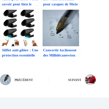
savoir pour bien le
pour casques de Moto
choisir
: bonne ou mauvaise
idée ?
Sifflet anti-gibier : Une
Convertir facilement
protection essentielle
des Millidécanewton
pour les motards
(mdan) en Newton-
mètre (Nm)
PRÉCÉDENT
SUIVANT