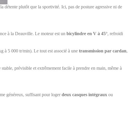
a détente plutôt que la sportivité. Ici, pas de posture agressive ni de
ance à la Deauville. Le moteur est un
bicylindre en V à 45°
, refroidi
g à 5 000 tr/min). Le tout est associé à une
transmission par cardan
,
re stable, prévisible et extrêmement facile à prendre en main, même à
olume généreux, suffisant pour loger
deux casques intégraux
ou