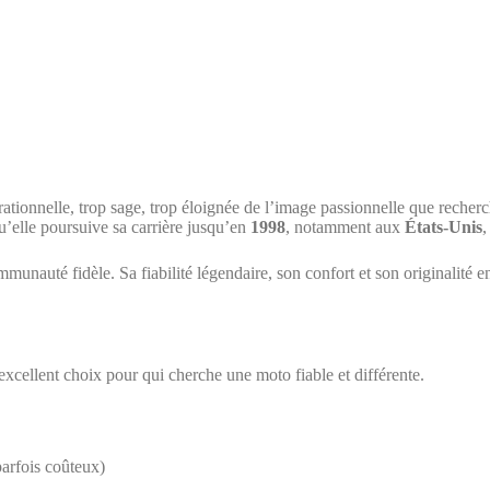
 rationnelle, trop sage, trop éloignée de l’image passionnelle que reche
qu’elle poursuive sa carrière jusqu’en
1998
, notamment aux
États-Unis
,
mmunauté fidèle. Sa fiabilité légendaire, son confort et son originalit
excellent choix pour qui cherche une moto fiable et différente.
parfois coûteux)