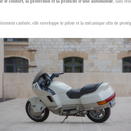
rir le confort, la protection et la praticité d’une automobile
, sans ren
ement carénée, elle enveloppe le pilote et la mécanique afin de protége