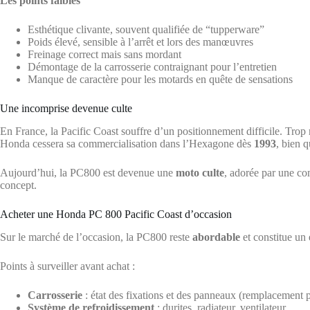
Les points faibles
Esthétique clivante, souvent qualifiée de “tupperware”
Poids élevé, sensible à l’arrêt et lors des manœuvres
Freinage correct mais sans mordant
Démontage de la carrosserie contraignant pour l’entretien
Manque de caractère pour les motards en quête de sensations
Une incomprise devenue culte
En France, la Pacific Coast souffre d’un positionnement difficile. Trop
Honda cessera sa commercialisation dans l’Hexagone dès
1993
, bien 
Aujourd’hui, la PC800 est devenue une
moto culte
, adorée par une co
concept.
Acheter une Honda PC 800 Pacific Coast d’occasion
Sur le marché de l’occasion, la PC800 reste
abordable
et constitue un 
Points à surveiller avant achat :
Carrosserie
: état des fixations et des panneaux (remplacement 
Système de refroidissement
: durites, radiateur, ventilateur