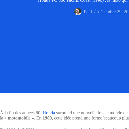
Honda PC 800 Pacific Coast (1990) : la moto qui 
Paul
décembre 29, 20
À la fin des années 80,
Honda
surprend une nouvelle fois le monde de la
la
« motomobile »
. En
1989
, cette idée prend une forme beaucoup plu