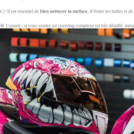
👉 Il est essentiel de
bien nettoyer la surface
, d’éviter les bulles et d
🚨 Conseil : si vous voulez un covering complexe ou très détaillé, mieux