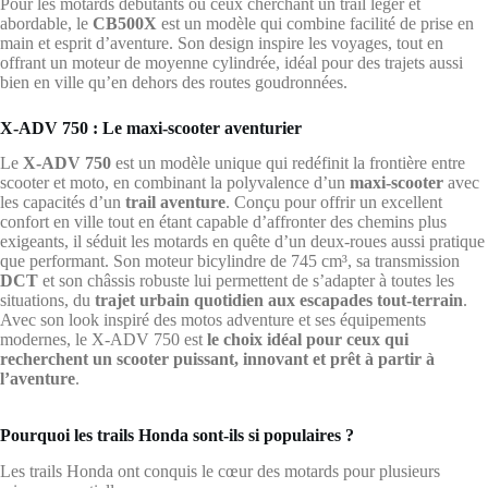
Pour les motards débutants ou ceux cherchant un trail léger et
abordable, le
CB500X
est un modèle qui combine facilité de prise en
main et esprit d’aventure. Son design inspire les voyages, tout en
offrant un moteur de moyenne cylindrée, idéal pour des trajets aussi
bien en ville qu’en dehors des routes goudronnées.
X-ADV 750 : Le maxi-scooter aventurier
Le
X-ADV 750
est un modèle unique qui redéfinit la frontière entre
scooter et moto, en combinant la polyvalence d’un
maxi-scooter
avec
les capacités d’un
trail aventure
. Conçu pour offrir un excellent
confort en ville tout en étant capable d’affronter des chemins plus
exigeants, il séduit les motards en quête d’un deux-roues aussi pratique
que performant. Son moteur bicylindre de 745 cm³, sa transmission
DCT
et son châssis robuste lui permettent de s’adapter à toutes les
situations, du
trajet urbain quotidien aux escapades tout-terrain
.
Avec son look inspiré des motos adventure et ses équipements
modernes, le X-ADV 750 est
le choix idéal pour ceux qui
recherchent un scooter puissant, innovant et prêt à partir à
l’aventure
.
Pourquoi les trails Honda sont-ils si populaires ?
Les trails Honda ont conquis le cœur des motards pour plusieurs