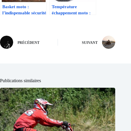
Basket moto :
Température
l’indispensable sécurité
échappement moto :
oubliée par beaucoup
ce qu’il faut savoir
– nos conseils
pour éviter les
pratiques pour bien
problèmes
choisir
PRÉCÉDENT
SUIVANT
Publications similaires