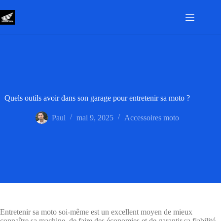
Passer
au
contenu
Quels outils avoir dans son garage pour entretenir sa moto ?
Paul
mai 9, 2025
Accessoires moto
Entretenir sa moto soi-même est un excellent moyen de mieux
connaître sa machine, de faire des économies et de garantir sa fiabilité