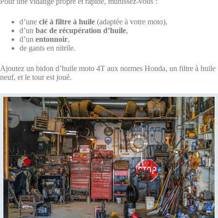
Pour une vidange propre et rapide, munissez-vous :
d’une
clé à filtre à huile
(adaptée à votre moto),
d’un
bac de récupération d’huile
,
d’un
entonnoir
,
de gants en nitrile.
Ajoutez un bidon d’huile moto 4T aux normes Honda, un filtre à huile
neuf, et le tour est joué.