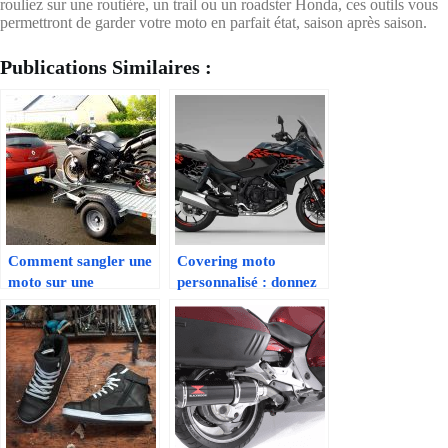
rouliez sur une routière, un trail ou un roadster Honda, ces outils vous
permettront de garder votre moto en parfait état, saison après saison.
Publications Similaires :
Comment sangler une
Covering moto
moto sur une
personnalisé : donnez
remorque en toute
du style à votre deux-
sécurité ?
roues