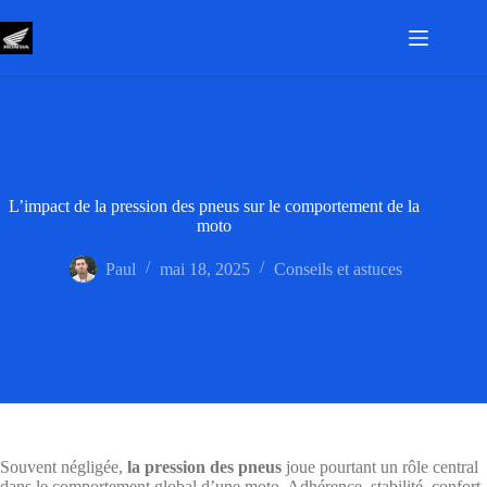
Passer
au
contenu
L’impact de la pression des pneus sur le comportement de la
moto
Paul
mai 18, 2025
Conseils et astuces
Souvent négligée,
la pression des pneus
joue pourtant un rôle central
dans le comportement global d’une moto. Adhérence, stabilité, confort,