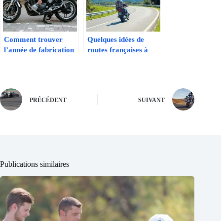
Comment trouver
Quelques idées de
l’année de fabrication
routes françaises à
d’une moto Honda ?
faire au moins une fois
à moto pour votre
road trip
PRÉCÉDENT
SUIVANT
Publications similaires