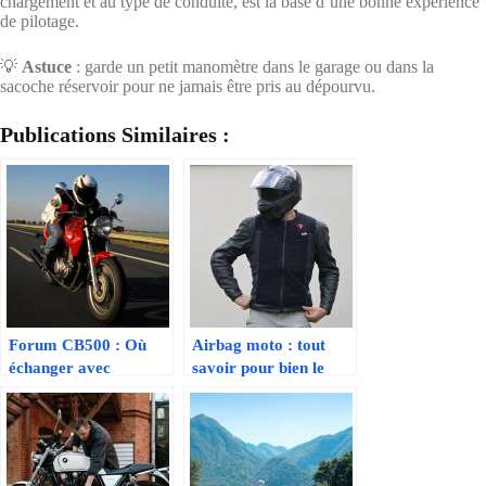
chargement et au type de conduite, est la base d’une bonne expérience
de pilotage.
💡
Astuce
: garde un petit manomètre dans le garage ou dans la
sacoche réservoir pour ne jamais être pris au dépourvu.
Publications Similaires :
Forum CB500 : Où
Airbag moto : tout
échanger avec
savoir pour bien le
d’autres passionnés du
choisir
modèle mythique de
chez Honda?