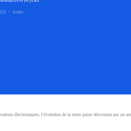
iosourcés et recyclés
025
Actus
ons électroniques, l’évolution de la moto passe désormais par un autre t